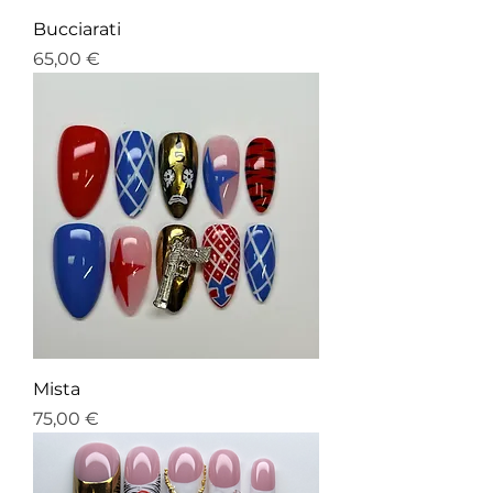
Bucciarati
Prix
65,00 €
Mista
Prix
75,00 €