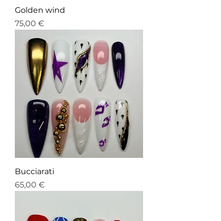
Golden wind
Prix
75,00 €
Bucciarati
Prix
65,00 €